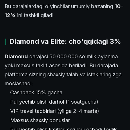
Bu darajalardagi o'yinchilar umumiy bazaning
10–
12%
ini tashkil qiladi.
Diamond va Elite: cho'qqidagi 3%
Diamond
darajasi 50 000 000 so'mlik aylanma
yoki maxsus taklif asosida beriladi. Bu darajada
platforma sizning shaxsiy talab va istaklaringizga
moslashadi:
Cashback 15% gacha
Pul yechib olish darhol (1 soatgacha)
VIP travel tadbirlari (yiliga 2–4 marta)
Maxsus shaxsiy bonuslar
Pul yechib olish limitlari sezilarli oshadi (oylik