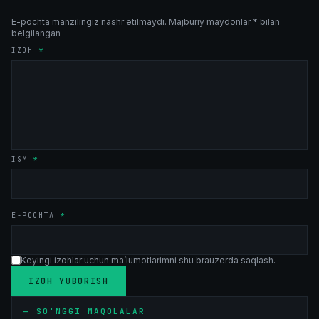
E-pochta manzilingiz nashr etilmaydi.
Majburiy maydonlar * bilan
belgilangan
IZOH
*
ISM
*
E-POCHTA
*
Keyingi izohlar uchun ma’lumotlarimni shu brauzerda saqlash.
—
SO'NGGI MAQOLALAR