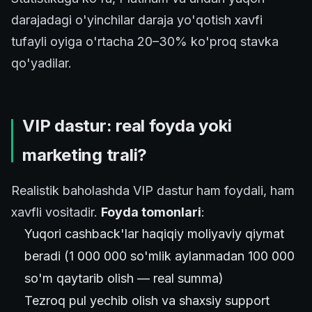
darajadagi o'yinchilar daraja yo'qotish xavfi
tufayli oyiga o'rtacha 20–30% ko'proq stavka
qo'yadilar.
VIP dastur: real foyda yoki
marketing trali?
Realistik baholashda VIP dastur ham foydali, ham
xavfli vositadir.
Foyda tomonlari
:
Yuqori cashback'lar haqiqiy moliyaviy qiymat
beradi (1 000 000 so'mlik aylanmadan 100 000
so'm qaytarib olish — real summa)
Tezroq pul yechib olish va shaxsiy support