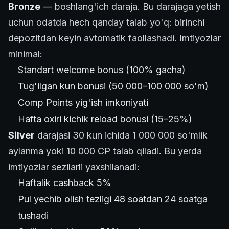
Bronze
— boshlang'ich daraja. Bu darajaga yetish
uchun odatda hech qanday talab yo'q: birinchi
depozitdan keyin avtomatik faollashadi. Imtiyozlar
minimal:
Standart welcome bonus (100% gacha)
Tug'ilgan kun bonusi (50 000–100 000 so'm)
Comp Points yig'ish imkoniyati
Hafta oxiri kichik reload bonusi (15–25%)
Silver
darajasi 30 kun ichida 1 000 000 so'mlik
aylanma yoki 10 000 CP talab qiladi. Bu yerda
imtiyozlar sezilarli yaxshilanadi:
Haftalik cashback 5%
Pul yechib olish tezligi 48 soatdan 24 soatga
tushadi