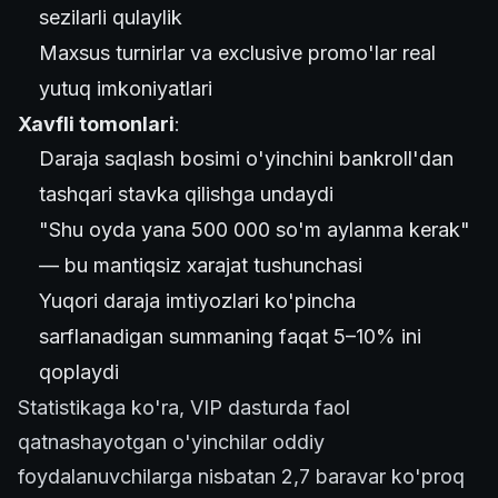
sezilarli qulaylik
Maxsus turnirlar va exclusive promo'lar real
yutuq imkoniyatlari
Xavfli tomonlari
:
Daraja saqlash bosimi o'yinchini bankroll'dan
tashqari stavka qilishga undaydi
"Shu oyda yana 500 000 so'm aylanma kerak"
— bu mantiqsiz xarajat tushunchasi
Yuqori daraja imtiyozlari ko'pincha
sarflanadigan summaning faqat 5–10% ini
qoplaydi
Statistikaga ko'ra, VIP dasturda faol
qatnashayotgan o'yinchilar oddiy
foydalanuvchilarga nisbatan 2,7 baravar ko'proq