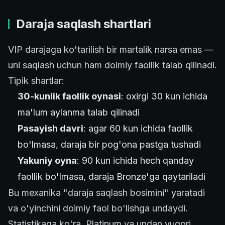
Daraja saqlash shartlari
VIP darajaga ko'tarilish bir martalik narsa emas —
uni saqlash uchun ham doimiy faollik talab qilinadi.
Tipik shartlar:
30-kunlik faollik oynasi
: oxirgi 30 kun ichida
ma'lum aylanma talab qilinadi
Pasayish davri
: agar 60 kun ichida faollik
bo'lmasa, daraja bir pog'ona pastga tushadi
Yakuniy oyna
: 90 kun ichida hech qanday
faollik bo'lmasa, daraja Bronze'ga qaytariladi
Bu mexanika "daraja saqlash bosimini" yaratadi
va o'yinchini doimiy faol bo'lishga undaydi.
Statistikaga ko'ra, Platinum va undan yuqori