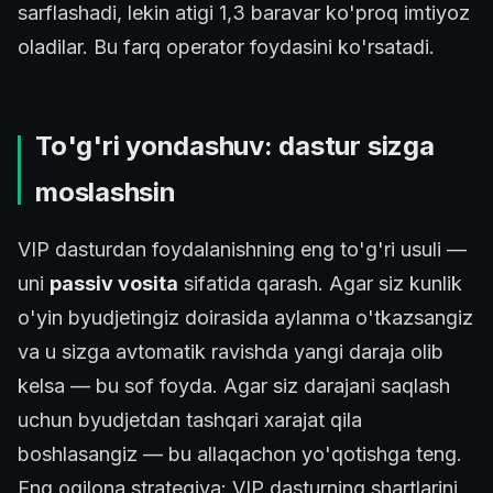
sarflashadi, lekin atigi 1,3 baravar ko'proq imtiyoz
oladilar. Bu farq operator foydasini ko'rsatadi.
To'g'ri yondashuv: dastur sizga
moslashsin
VIP dasturdan foydalanishning eng to'g'ri usuli —
uni
passiv vosita
sifatida qarash. Agar siz kunlik
o'yin byudjetingiz doirasida aylanma o'tkazsangiz
va u sizga avtomatik ravishda yangi daraja olib
kelsa — bu sof foyda. Agar siz darajani saqlash
uchun byudjetdan tashqari xarajat qila
boshlasangiz — bu allaqachon yo'qotishga teng.
Eng oqilona strategiya: VIP dasturning shartlarini