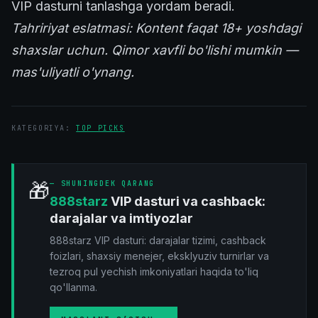
VIP dasturni tanlashga yordam beradi.
Tahririyat eslatmasi: Kontent faqat 18+ yoshdagi
shaxslar uchun. Qimor xavfli bo'lishi mumkin —
mas'uliyatli o'ynang.
KATEGORIYA
:
TOP PICKS
🎁
—
SHUNINGDEK QARANG
888starz
VIP dasturi va cashback:
darajalar va imtiyozlar
888starz VIP dasturi: darajalar tizimi, cashback
foizlari, shaxsiy menejer, eksklyuziv turnirlar va
tezroq pul yechish imkoniyatlari haqida to'liq
qo'llanma.