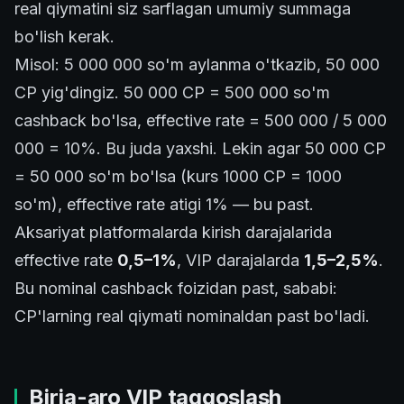
real qiymatini siz sarflagan umumiy summaga
bo'lish kerak.
Misol: 5 000 000 so'm aylanma o'tkazib, 50 000
CP yig'dingiz. 50 000 CP = 500 000 so'm
cashback bo'lsa, effective rate = 500 000 / 5 000
000 = 10%. Bu juda yaxshi. Lekin agar 50 000 CP
= 50 000 so'm bo'lsa (kurs 1000 CP = 1000
so'm), effective rate atigi 1% — bu past.
Aksariyat platformalarda kirish darajalarida
effective rate
0,5–1%
, VIP darajalarda
1,5–2,5%
.
Bu nominal cashback foizidan past, sababi:
CP'larning real qiymati nominaldan past bo'ladi.
Birja-aro VIP taqqoslash