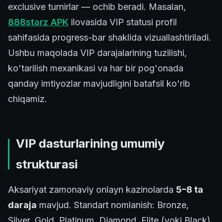
exclusive turnirlar — ochib beradi. Masalan,
888starz APK
ilovasida VIP statusi profil
sahifasida progress-bar shaklida vizuallashtiriladi.
Ushbu maqolada VIP darajalarining tuzilishi,
ko'tarilish mexanikasi va har bir pog'onada
qanday imtiyozlar mavjudligini batafsil ko'rib
chiqamiz.
VIP dasturlarining umumiy
strukturasi
Aksariyat zamonaviy onlayn kazinolarda
5–8 ta
daraja
mavjud. Standart nomlanish: Bronze,
Silver, Gold, Platinum, Diamond, Elite (yoki Black).