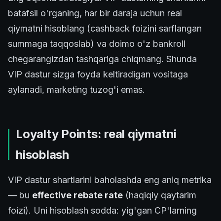
batafsil o'rganing, har bir daraja uchun real
qiymatni hisoblang (cashback foizini sarflangan
summaga taqqoslab) va doimo o'z bankroll
chegarangizdan tashqariga chiqmang. Shunda
VIP dastur sizga foyda keltiradigan vositaga
aylanadi, marketing tuzog'i emas.
Loyalty Points: real qiymatni
hisoblash
VIP dastur shartlarini baholashda eng aniq metrika
— bu
effective rebate rate
(haqiqiy qaytarim
foizi). Uni hisoblash sodda: yig'gan CP'larning