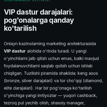
SOSBYURBANDER EDITORIAL
VIP dastur darajalari:
pog'onalarga qanday
ko'tarilish
Onlayn kazinolarning marketing arxitekturasida
VIP dastur
alohida o'rinda turadi. U yangi
o'yinchilarni jalb qilish uchun emas, balki mavjud
foydalanuvchilarni saqlab qolish uchun ishlab
chiqilgan. Tuzilishi piramida shaklida: keng asos
(bronze, silver darajalari) va tor cho'qqi (diamond,
elite darajalari). Har bir pog'onaga ko'tarilish
o'yinchiga yangi imtiyozlar — yuqori cashback,
tezroq pul yechib olish, shaxsiy manager,