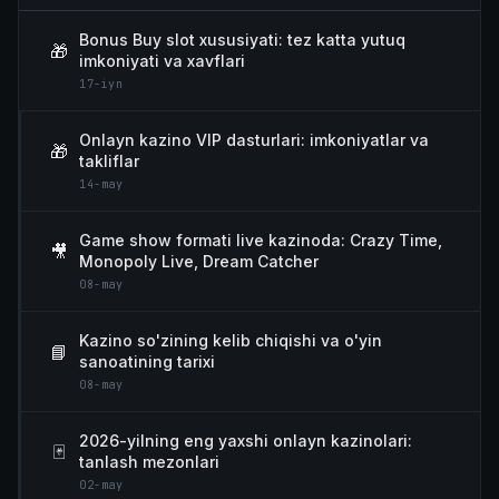
Bonus Buy slot xususiyati: tez katta yutuq
🎁
imkoniyati va xavflari
17-iyn
Onlayn kazino VIP dasturlari: imkoniyatlar va
🎁
takliflar
14-may
Game show formati live kazinoda: Crazy Time,
🎥
Monopoly Live, Dream Catcher
08-may
Kazino so'zining kelib chiqishi va o'yin
📘
sanoatining tarixi
08-may
2026-yilning eng yaxshi onlayn kazinolari:
🃏
tanlash mezonlari
02-may