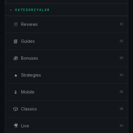
—
KATEGORIYALAR
🃏
Reviews
03
📘
Guides
03
🎁
Bonuses
09
♠️
Strategies
04
📱
Mobile
05
🎲
Classics
08
🎥
Live
04