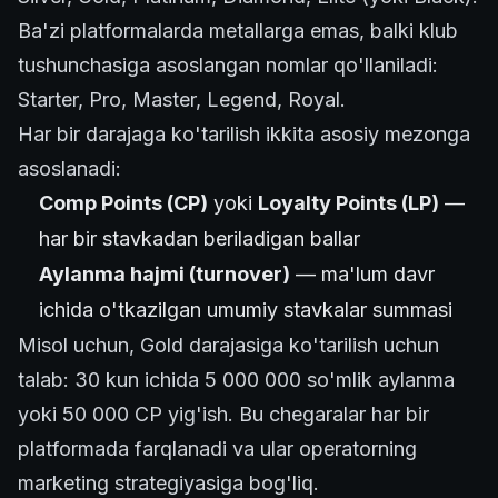
Ba'zi platformalarda metallarga emas, balki klub
tushunchasiga asoslangan nomlar qo'llaniladi:
Starter, Pro, Master, Legend, Royal.
Har bir darajaga ko'tarilish ikkita asosiy mezonga
asoslanadi:
Comp Points (CP)
yoki
Loyalty Points (LP)
—
har bir stavkadan beriladigan ballar
Aylanma hajmi (turnover)
— ma'lum davr
ichida o'tkazilgan umumiy stavkalar summasi
Misol uchun, Gold darajasiga ko'tarilish uchun
talab: 30 kun ichida 5 000 000 so'mlik aylanma
yoki 50 000 CP yig'ish. Bu chegaralar har bir
platformada farqlanadi va ular operatorning
marketing strategiyasiga bog'liq.