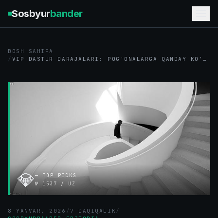
Sosbyur
bander
BOSH SAHIFA
/
VIP DASTUR DARAJALARI: POG'ONALARGA QANDAY KO'TARILISH
💎
—
TOP PICKS
№
1537
/
UZ
8-YANVAR, 2026
/
7
DAQIQALIK
/