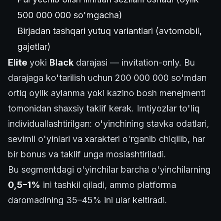
500 000 000 so'mgacha)
Birjadan tashqari yutuq variantlari (avtomobil,
gajetlar)
Elite
yoki
Black
darajasi — invitation-only. Bu
darajaga ko'tarilish uchun 200 000 000 so'mdan
ortiq oylik aylanma yoki kazino bosh menejmenti
tomonidan shaxsiy taklif kerak. Imtiyozlar to'liq
individuallashtirilgan: o'yinchining stavka odatlari,
sevimli o'yinlari va xarakteri o'rganib chiqilib, har
bir bonus va taklif unga moslashtiriladi.
Bu segmentdagi o'yinchilar barcha o'yinchilarning
0,5–1%
ini tashkil qiladi, ammo platforma
daromadining 35–45% ini ular keltiradi.