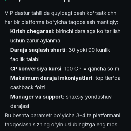
VIP dastur tahlilida quyidagi besh ko'rsatkichni
har bir platforma bo'yicha taqqoslash mantiqiy:
Kirish chegarasi
: birinchi darajaga ko'tarilish
uchun zarur aylanma
Daraja saqlash sharti
: 30 yoki 90 kunlik
faollik talabi
CP konversiya kursi
: 100 CP = qancha so'm
Maksimum daraja imkoniyatlari
: top tier'da
cashback foizi
Manager va support
: shaxsiy yondashuv
darajasi
Bu beshta parametr bo'yicha 3–4 ta platformani
taqqoslash sizning o'yin uslubingizga eng mos