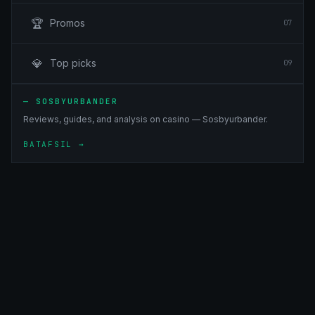
🏆
Promos
07
💎
Top picks
09
—
SOSBYURBANDER
Reviews, guides, and analysis on casino — Sosbyurbander.
BATAFSIL
→