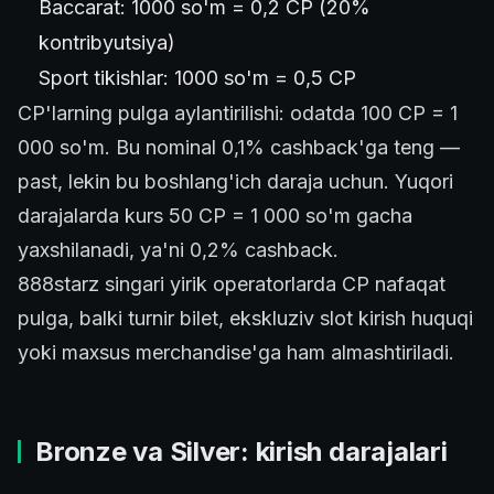
Baccarat: 1000 so'm = 0,2 CP (20%
kontribyutsiya)
Sport tikishlar: 1000 so'm = 0,5 CP
CP'larning pulga aylantirilishi: odatda 100 CP = 1
000 so'm. Bu nominal 0,1% cashback'ga teng —
past, lekin bu boshlang'ich daraja uchun. Yuqori
darajalarda kurs 50 CP = 1 000 so'm gacha
yaxshilanadi, ya'ni 0,2% cashback.
888starz singari yirik operatorlarda CP nafaqat
pulga, balki turnir bilet, ekskluziv slot kirish huquqi
yoki maxsus merchandise'ga ham almashtiriladi.
Bronze va Silver: kirish darajalari