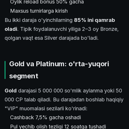
Oylik reload bonus 50% gacha
Maxsus turnirlarga kirish
Bu ikki daraja o'yinchilarning
85% ini qamrab
oladi
. Tipik foydalanuvchi yiliga 2–3 oy Bronze,
qolgan vaqt esa Silver darajada bo'ladi.
Gold va Platinum: o'rta-yuqori
segment
Gold
darajasi 5 000 000 so'mlik aylanma yoki 50
000 CP talab qiladi. Bu darajadan boshlab haqiqiy
"VIP" muomalasi sezilarli ko'rinadi:
Cashback 7,5% gacha oshadi
Pul yechib olish tezligi 12 soatga tushadi