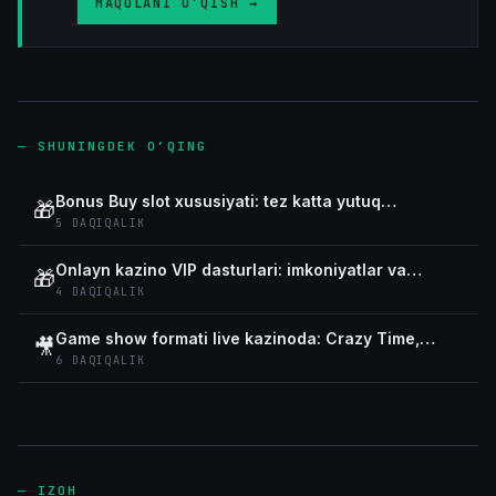
MAQOLANI O’QISH
→
—
SHUNINGDEK O’QING
Bonus Buy slot xususiyati: tez katta yutuq
🎁
imkoniyati va xavflari
5
DAQIQALIK
Onlayn kazino VIP dasturlari: imkoniyatlar va
🎁
takliflar
4
DAQIQALIK
Game show formati live kazinoda: Crazy Time,
🎥
Monopoly Live, Dream Catcher
6
DAQIQALIK
—
IZOH