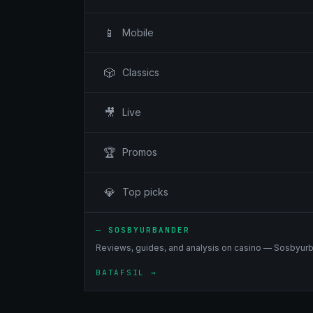
📱
Mobile
🎲
Classics
🎥
Live
🏆
Promos
💎
Top picks
—
SOSBYURBANDER
Reviews, guides, and analysis on casino — Sosbyurb
BATAFSIL
→