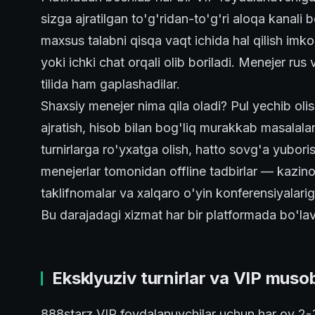
sizga ajratilgan to'g'ridan-to'g'ri aloqa kanal
maxsus talabni qisqa vaqt ichida hal qilish im
yoki ichki chat orqali olib boriladi. Menejer rus va
tilida ham gaplashadilar.
Shaxsiy menejer nima qila oladi? Pul yechib oli
ajratish, hisob bilan bog'liq murakkab masalalar
turnirlarga ro'yxatga olish, hatto sovg'a yubo
menejerlar tomonidan offline tadbirlar — kazino
taklifnomalar va xalqaro o'yin konferensiyalarig
Bu darajadagi xizmat har bir platformada bo'la
Eksklyuziv turnirlar va VIP muso
888starz VIP foydalanuvchilar uchun har oy 2-3 