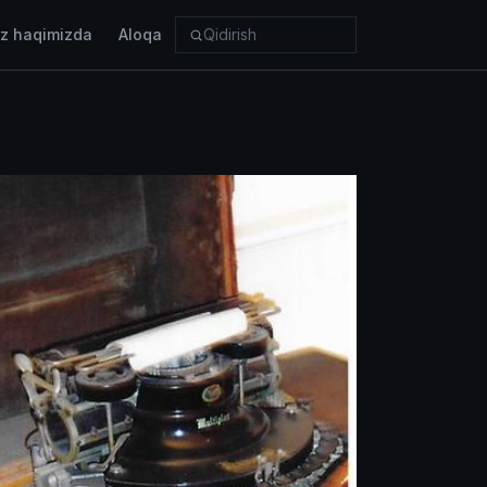
iz haqimizda
Aloqa