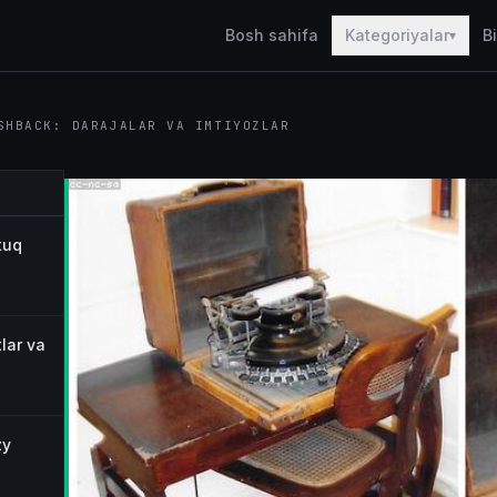
Bosh sahifa
Kategoriyalar
B
▾
SHBACK: DARAJALAR VA IMTIYOZLAR
tuq
lar va
zy