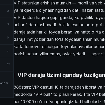
VIP statusiga erishish mumkin — mobil va veb ve
ya'ni qaerda o'ynashingizdan qat'i nazar, status
05
VIP dasturi haqida gapirganda, ko'pchilik foyd
uchun" deb tushunadi. Aslida esa bu noto'g'ri q
08
darajalarda har xil foyda beradi va hatto o'rta 
04
daraja imtiyozlaridan to'la foydalanishlari mumk
katta turnover qiladigan foydalanuvchilar uchun
07
borish uchun yillar emas, oylar yetarli — agar si
09
VIP daraja tizimi qanday tuzilga
ander.
888starz VIP dasturi 10 ta darajadan iborat va 
miqdorda "VIP ball" to'plash kerak. 1 ta VIP b
har 10 000 so'm o'ynaganingizda 1 ball olasiz. St