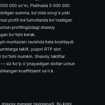
 500 000 so'm, Platinada 5 000 000
ishilgan summa, ba'zida sovg'a yoki
usi profil ma'lumotlarida ko'rsatilgan
 uchun profilingizdagi shaxsiy
gan bo'lishi kerak.
keyin muntazam ravishda kela boshlaydi.
rnirlarga taklif, yuqori RTP slot
r bo'lishi mumkin. Shaxsiy takliflar
adi — siz ko'p o'ynayadigan slotlar uchun
shilangan koeffitsient va h.k.
shaxsiy menejer tayinlanadi. Bu kishi