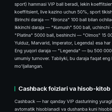
sport) hammasi VIP ball beradi, lekin koeffitsien
koeffitsient, live kazino uchun 50%, sport tiki
Birinchi daraja — "Bronza" 100 ball bilan ochila
Ikkinchi daraja — "Kumush" 500 ball, uchinchi —
"Platina" 5000 ball, beshinchi — "Olmos" 15 00
Yulduz, Marvarid, Imperator, Legenda) esa har bi
Eng yuqori daraja — "Legenda" — bu 500 000 
umumiy turnover. Tabiiyki, bu daraja faqat eng
mo'ljallangan.
Cashback foizlari va hisob-kitob
Cashback — har qanday VIP dasturining yuragi
avtomatik hisoblanadi va dushanba kuni hisobin