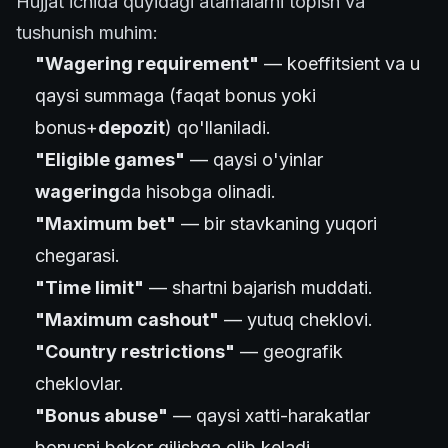
Hujjat ichida quyidagi atamalarni topish va
tushunish muhim:
"Wagering requirement"
— koeffitsient va u
qaysi summaga (faqat bonus yoki
bonus+
depozit
) qo'llaniladi.
"Eligible games"
— qaysi o'yinlar
wagering
da hisobga olinadi.
"Maximum bet"
— bir stavkaning yuqori
chegarasi.
"Time limit"
— shartni bajarish muddati.
"Maximum cashout"
— yutuq cheklovi.
"Country restrictions"
— geografik
cheklovlar.
"Bonus abuse"
— qaysi xatti-harakatlar
bonusni bekor qilishga olib keladi.