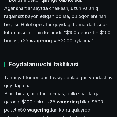
Agar shartlar saytda chalkash, uzun va aniq
raqamsiz bayon etilgan bo'lsa, bu ogohlantirish
belgisi. Halol operator quyidagi formatda hisob-
kitob misolini ham keltiradi: "$100 depozit + $100
bonus, x35
wagering
= $3500 aylanma".
Foydalanuvchi taktikasi
Tahririyat tomonidan tavsiya etiladigan yondashuv
quyidagicha:
Birinchidan, miqdorga emas, balki shartlarga
qarang. $100 paket x25
wagering
bilan $500
paket x50
wagering
dan ko'ra qulayroq.