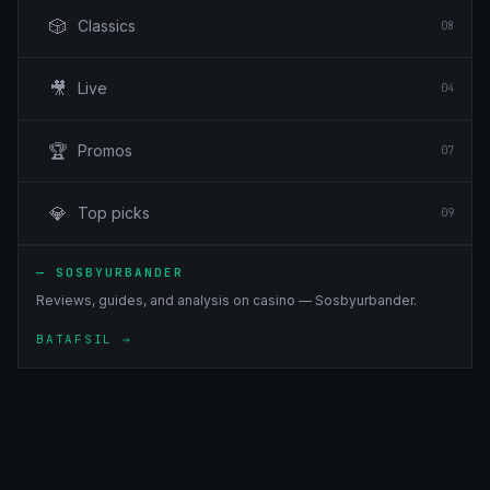
🎲
Classics
08
🎥
Live
04
🏆
Promos
07
💎
Top picks
09
—
SOSBYURBANDER
Reviews, guides, and analysis on casino — Sosbyurbander.
BATAFSIL
→