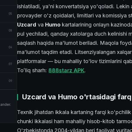
ishlatiladi, ya'ni konvertatsiya yo'qoladi. Lekin 
05
provayder o'z qoidalari, limitlari va komissiya
Uzcard
va
Humo
kartalarining onlayn kazinod
08
pul yechiladi, qanday xatolarga duch kelinishi 
saqlash haqida ma'lumot beriladi. Maqola foyd
04
ma'lumot taqdim etadi. Litsenziyalangan xalqa
platformalar — bu mahalliy to'lov tizimlarini qab
07
Toʻliq sharh:
888starz APK
.
09
Uzcard va Humo o'rtasidagi farq
ander.
Texnik jihatdan ikkala kartaning farqi ko'pchili
chunki ikkalasi ham mahalliy hisob-kitob tarmoql
O'zbekistonda 2004-yildan beri faoliyat yurita