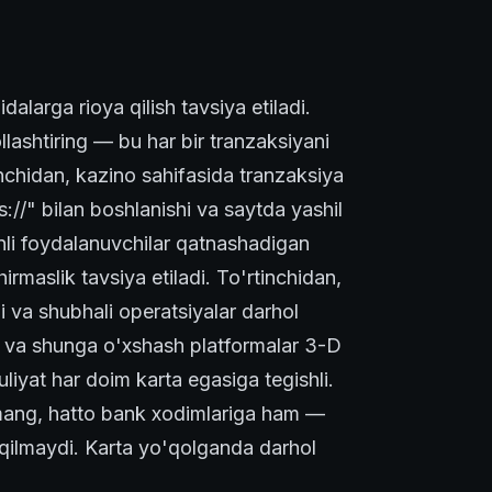
alarga rioya qilish tavsiya etiladi.
llashtiring — bu har bir tranzaksiyani
inchidan, kazino sahifasida tranzaksiya
s://" bilan boshlanishi va saytda yashil
onli foydalanuvchilar qatnashadigan
maslik tavsiya etiladi. To'rtinchidan,
hi va shubhali operatsiyalar darhol
z va shunga o'xshash platformalar 3-D
uliyat har doim karta egasiga tegishli.
mang, hatto bank xodimlariga ham —
 qilmaydi. Karta yo'qolganda darhol