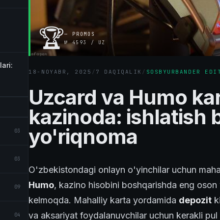
🏆
—
PROMOS
№
4593
/
UZ
ari:
18-NOYABR, 2025
/
7
DAQIQALIK
/
SOSBYURBANDER EDI
Uzcard va Humo kart
kazinoda: ishlatish 
yo'riqnoma
03
03
O'zbekistondagi onlayn o'yinchilar uchun mahalli
Humo
, kazino hisobini boshqarishda eng oson v
09
kelmoqda. Mahalliy karta yordamida
depozit
ki
va aksariyat foydalanuvchilar uchun kerakli pul 
04