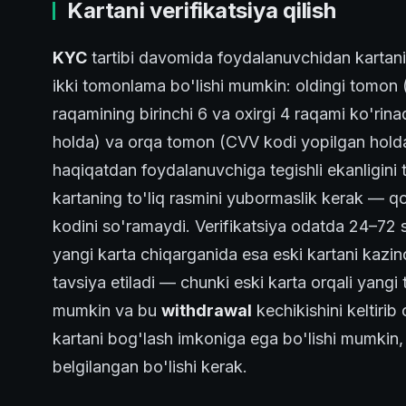
Kartani verifikatsiya qilish
KYC
tartibi davomida foydalanuvchidan kartani
ikki tomonlama bo'lishi mumkin: oldingi tomon (
raqamining birinchi 6 va oxirgi 4 raqami ko'rin
holda) va orqa tomon (CVV kodi yopilgan holda)
haqiqatdan foydalanuvchiga tegishli ekanligini
kartaning to'liq rasmini yubormaslik kerak —
kodini so'ramaydi. Verifikatsiya odatda 24–72 
yangi karta chiqarganida esa eski kartani kazin
tavsiya etiladi — chunki eski karta orqali yang
mumkin va bu
withdrawal
kechikishini keltirib
kartani bog'lash imkoniga ega bo'lishi mumkin, 
belgilangan bo'lishi kerak.