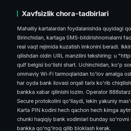
Xavfsizlik chora-tadbirlari
Mahalliy kartalardan foydalanishda quyidagi qoid
Birinchidan, kartaga SMS-bildirishnomalarni fao
real vaqt rejimida kuzatish imkonini beradi. Ikk
qilishdan oldin URL manzilini tekshiring: u "http
qulf belgisi bo'lishi shart. Uchinchidan, ko'p s
ommaviy Wi-Fi tarmoqlaridan to'lov amalga oshir
har oyda bank ilovasi orqali tarix ko'rib chiqilis
bankka xabar qilinishi lozim. Operator 888star
Secure protokolini qo'llaydi, lekin yakuniy mas'
Karta PIN kodini hech qachon hech kimga ayt
chunki haqiqiy bank xodimlari bunday so'rovni
bankka qo'ng'iroq qilib bloklash kerak.