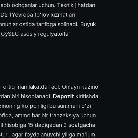
isob ochganlar uchun. Texnik jihatdan
SD2 (Yevropa to'lov xizmatlari
nunlar ostida tartibga solinadi. Buyuk
CySEC asosiy regulyatorlar
an ortiq mamlakatda faol. Onlayn kazino
rdan biri hisoblanadi.
Depozit
kiritishda
zinoning ko'pchiligi bu summani o'zi
fida, ammo har bir tranzaksiya uchun
ll hisobiga 15 daqiqadan 2 soatgacha
sturi: agar foydalanuvchi yiliga ma'lum