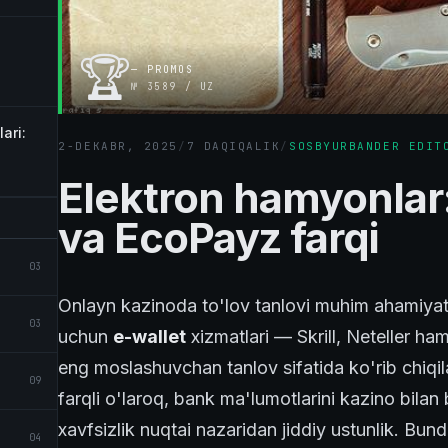
🏆
—
PROMOS
№
3589
/
UZ
ari:
2-DEKABR, 2025
/
7
DAQIQALIK
/
SOSBYURBANDER EDIT
Elektron hamyonlar: 
va EcoPayz farqi
03
Onlayn kazinoda to'lov tanlovi muhim ahamiyatga
03
uchun
e-wallet
xizmatlari — Skrill, Neteller 
eng moslashuvchan tanlov sifatida ko'rib chiq
09
farqli o'laroq, bank ma'lumotlarini kazino bil
xavfsizlik nuqtai nazaridan jiddiy ustunlik. Bun
04