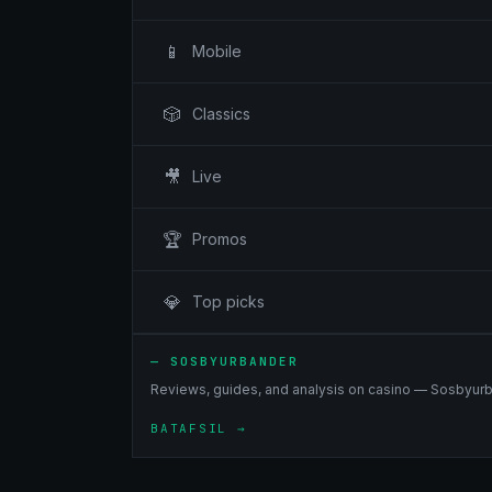
📱
Mobile
🎲
Classics
🎥
Live
🏆
Promos
💎
Top picks
—
SOSBYURBANDER
Reviews, guides, and analysis on casino — Sosbyurb
BATAFSIL
→