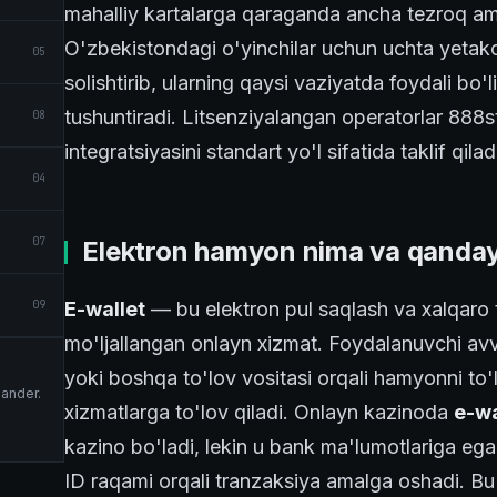
mahalliy kartalarga qaraganda ancha tezroq a
O'zbekistondagi o'yinchilar uchun uchta yetak
05
solishtirib, ularning qaysi vaziyatda foydali bo'li
tushuntiradi. Litsenziyalangan operatorlar 888
08
integratsiyasini standart yo'l sifatida taklif qilad
04
07
Elektron hamyon nima va qanday 
E-wallet
— bu elektron pul saqlash va xalqaro 
09
mo'ljallangan onlayn xizmat. Foydalanuvchi avv
yoki boshqa to'lov vositasi orqali hamyonni to'l
ander.
xizmatlarga to'lov qiladi. Onlayn kazinoda
e-wa
kazino bo'ladi, lekin u bank ma'lumotlariga e
ID raqami orqali tranzaksiya amalga oshadi. Bu