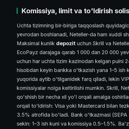
Komissiya, limit va to'ldirish soli
Uchta tizimning bir-biriga taqqoslash quyidagi
yevrodan boshlanadi, Neteller-da ham xuddi s
Maksimal kunlik
depozit
uchun Skrill va Netell
EcoPayz darajaga qarab 1 000 dan 20 000 yev
uchun har uchta tizim kazinodan kelgan pulni 24
hisobdan keyin bankka o'tkazish yana 1–5 ish k
yuqorida aytib o'tilganidek farq qiladi, lekin V
komissiyalar nolga keltirilishi mumkin. Skrill, N
qo'shish bir necha xil yo'l orqali amalga oshiri
orqali to'ldirish: Visa yoki Mastercard bilan tez
3.5% atrofida bo'ladi. Bank o'tkazmasi (SEPA 
sekin: 1–3 ish kuni va komissiya 0.5–1.5%. Ba'zi